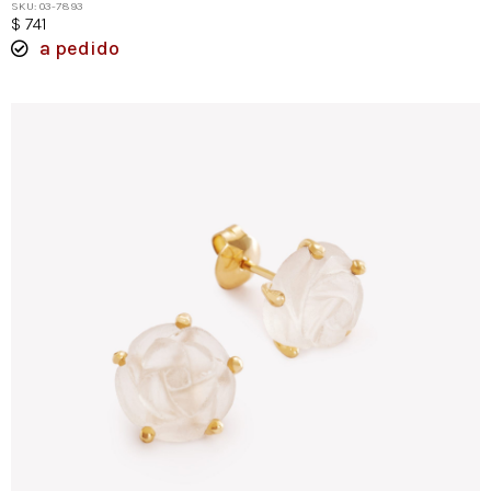
SKU: 03-7893
$
741
a pedido