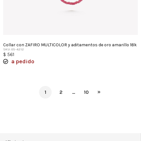
Collar con ZAFIRO MULTICOLOR y aditamentos de oro amarillo 18k
SKU: 05-4212
$
561
a pedido
1
2
…
10