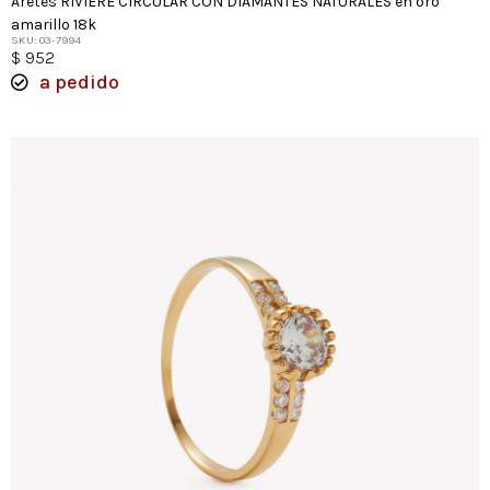
Aretes RIVIERE CIRCULAR CON DIAMANTES NATURALES en oro
amarillo 18k
SKU: 03-7994
$
952
a pedido