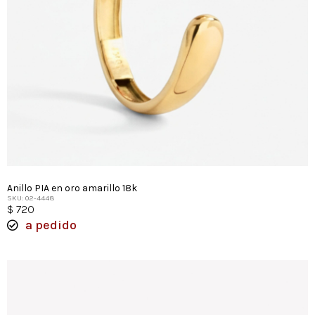
Anillo PIA en oro amarillo 18k
SKU: 02-4448
$
720
a pedido