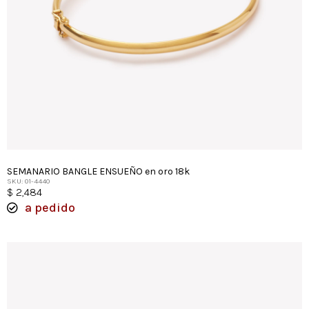
SEMANARIO BANGLE ENSUEÑO en oro 18k
SKU: 01-4440
$
2,484
a pedido