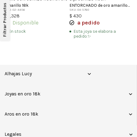
amarillo 18k
ENTORCHADO de oro amarillo
Filtrar Productos
SKU: 02-4456
SKU: 04-5760
18k
$
1,328
$
430
Disponible
a pedido
En stock
Esta joya se elabora a
pedido.✨
Alhajas Lucy
Joyas en oro 18k
Aros en oro 18k
Legales