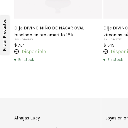
Filtrar Productos
Dije DIVINO NIÑO DE NÁCAR OVAL
Dije DIVIN
biselado en oro amarillo 18k
zirconias c
SKU: 04-4993
SKU: 04-5777
$
734
$
549
Disponible
Disponi
En stock
En stock
Alhajas Lucy
Joyas en o