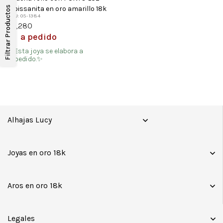
moissanita en oro amarillo 18k
Filtrar Productos
SKU: 05-1384
$
1,280
a pedido
Esta joya se elabora a
pedido.✨
Alhajas Lucy
Joyas en oro 18k
Aros en oro 18k
Legales