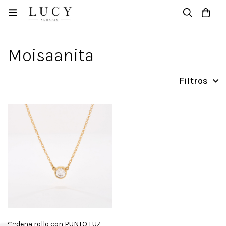
Casa
Productos
Moisaanita
Moisaanita
Filtros
Cadena rollo con PUNTO LUZ