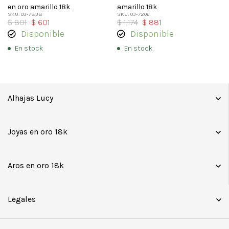
en oro amarillo 18k
amarillo 18k
SKU: 03-7838
SKU: 03-7206
$
801
$
601
$
1,174
$
881
Disponible
Disponible
En stock
En stock
Alhajas Lucy
Joyas en oro 18k
Aros en oro 18k
Legales