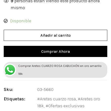
9
personas están viendo este producto ahora
mismo
Disponible
Añadir al carrito
Comprar Ahora
Comprar Aretes CUARZO ROSA CABUCHÓN en oro amarillo
18k
Sku:
03-5660
Etiquetas:
Aretes cuarzo rosa
,
Aretes oro
18k
,
Ofertas exclusivas