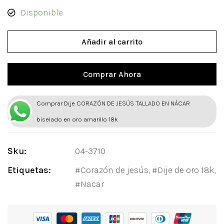
Disponible
Añadir al carrito
Comprar Ahora
Comprar Dije CORAZÓN DE JESÚS TALLADO EN NÁCAR
biselado en oro amarillo 18k
Sku:
04-3710
Etiquetas:
Corazón de jesús
,
Dije de oro 18k
,
Nacar