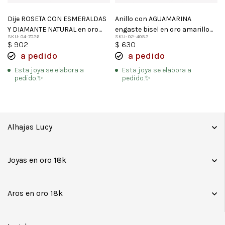
Dije ROSETA CON ESMERALDAS
Anillo con AGUAMARINA
Y DIAMANTE NATURAL en oro
engaste bisel en oro amarillo
SKU: 04-7026
SKU: 02-4052
amarillo 18k
18k
$
902
$
630
a pedido
a pedido
Esta joya se elabora a
Esta joya se elabora a
pedido.✨
pedido.✨
Alhajas Lucy
Joyas en oro 18k
Aros en oro 18k