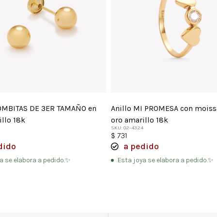
BOMBITAS DE 3ER TAMAÑO en
Anillo MI PROMESA con moiss
illo 18k
oro amarillo 18k
SKU: 02-4324
$
731
dido
a pedido
a se elabora a pedido.✨
Esta joya se elabora a pedido.✨