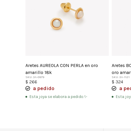
Aretes AUREOLA CON PERLA en oro
Aretes 
amarillo 18k
oro amar
SKU: 3A-0979
SKU: 3A-1121
$
266
$
324
a pedido
a pe
Esta joya se elabora a pedido.✨
Esta joy