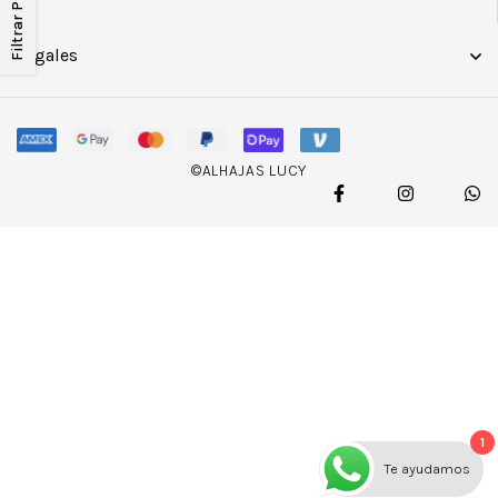
Legales
©ALHAJAS LUCY
1
Te ayudamos